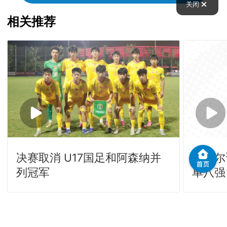
关闭
相关推荐
决赛取消 U17国足和阿森纳并
霍达尔
列冠军
单八强