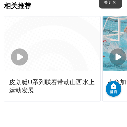
关闭
相关推荐
皮划艇U系列联赛带动山西水上
小负加
运动发展
法