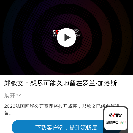
郑钦文：想尽可能久地留在罗兰·加洛斯
展开
2026法国网球公开赛即将拉开战幕，郑钦文已经做好准
备。
下载客户端，提升流畅度