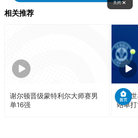
关闭
相关推荐
谢尔顿晋级蒙特利尔大师赛男
不敌世
单16强
站单打