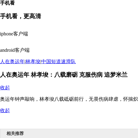
手机看
手机看，更高清
iphone客户端
android客户端
人在奥运年
|
林孝埈
|
中国短道速滑队
人在奥运年 林孝埈：八载磨砺 克服伤病 追梦米兰
收起
奥运年钟声敲响，林孝埈八载砥砺前行，无畏伤病肆虐，怀揣炽
收起
相关推荐