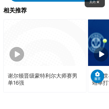
关闭
相关推荐
谢尔顿晋级蒙特利尔大师赛男
不敌世
单16强
站单打