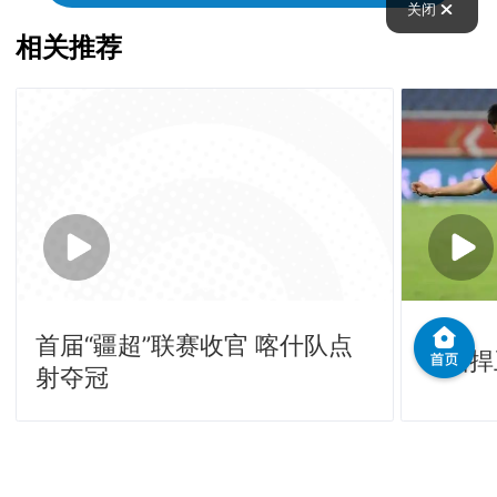
关闭
相关推荐
首届“疆超”联赛收官 喀什队点
泰山捍
射夺冠