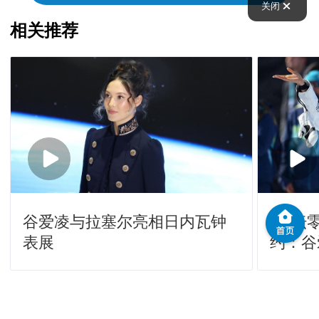
关闭
相关推荐
谷爱凌与拉塞尔亮相日内瓦钟
[体坛零
表展
约：谷
杉