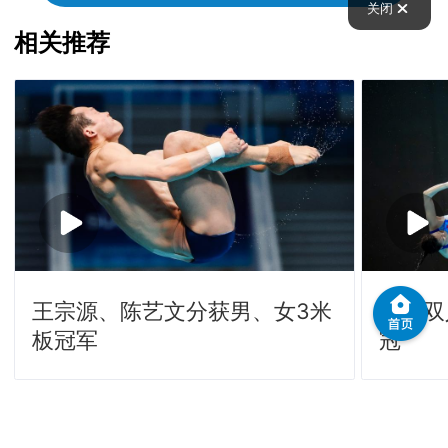
关闭
相关推荐
王宗源、陈艺文分获男、女3米
女子双
板冠军
冠