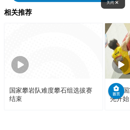
关闭
相关推荐
国家攀岩队难度攀石组选拔赛
冲刺国
结束
先开始